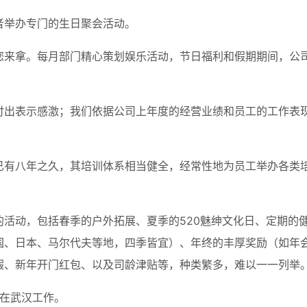
者举办专门的生日聚会活动。
您来拿。每月部门精心策划娱乐活动，节日福利和假期期间，公
付出表示感激；我们依据公司上年度的经营业绩和员工的工作表
已有八年之久，其培训体系相当健全，经常性地为员工举办各类
活动，包括春季的户外拓展、夏季的520魅绅文化日、定期的
国、日本、马尔代夫等地，四季皆宜）、年终的丰厚奖励（如年
假、新年开门红包、以及司龄津贴等，种类繁多，难以一一列举
者在武汉工作。