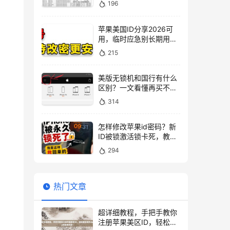
196
苹果美国ID分享2026可
用，临时应急别长期用，
风险大
215
美版无锁机和国行有什么
区别？一文看懂再买不踩
坑
314
怎样修改苹果id密码？新
ID被锁激活锁卡死，教你
一招解决
294
热门文章
超详细教程，手把手教你
注册苹果美区ID，轻松解