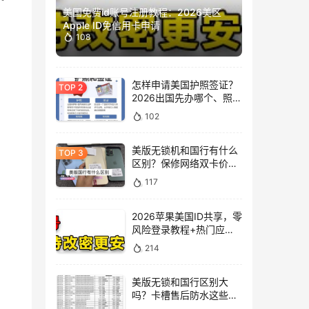
美国免费id账号注册教程：2026美区
Apple ID免信用卡申请
108
怎样申请美国护照签证？
2026出国先办哪个、照片
要求一次讲清
102
美版无锁机和国行有什么
区别？保修网络双卡价格
全解析
117
2026苹果美国ID共享，零
风险登录教程+热门应
用，避开锁机坑
214
美版无锁和国行区别大
吗？卡槽售后防水这些坑
你得知道