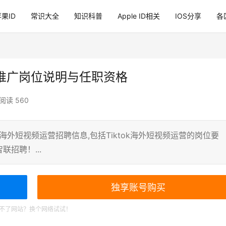
果ID
常识大全
知识科普
Apple ID相关
IOS分享
各
营推广岗位说明与任职资格
阅读 560
k海外短视频运营招聘信息,包括Tiktok海外短视频运营的岗位要
招聘！...
独享账号购买
不了网站？换个网络试试！