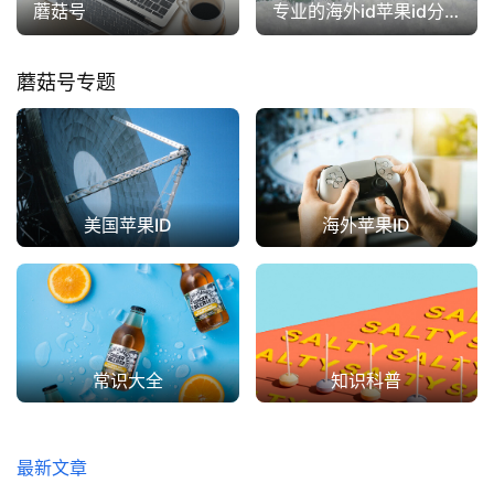
蘑菇号
专业的海外id苹果id分享网
蘑菇号专题
美国苹果ID
海外苹果ID
常识大全
知识科普
最新文章