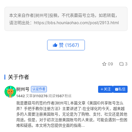
本文来自作者[树州号]投稿，不代表蘑菇号立场，如若转载，
请注明出处：https://bbs.houniaohao.com/post/2913.html
赞
(1567)
09
3
关于作者
树州号
认证作者
关注
私信
1442
文章
3110276
阅读
1567
粉丝
我是蘑菇号的签约作者[树州号],本篇文章《美国ID共享账号怎么
弄？手把手教你注册方法》主要讲述了:在全球化的今天，越来越
多的人需要注册美国账号，无论是为了购物、支付、社交还是其他
用途。但是，对于初次注册美国账号的人来说，可能会遇到一些困
难和疑惑。本文将为您提供全面的指南...