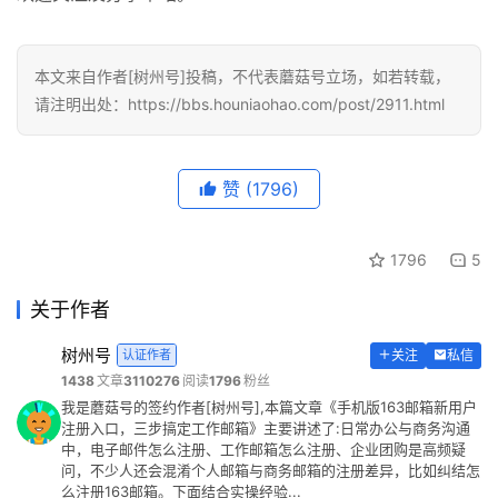
本文来自作者[树州号]投稿，不代表蘑菇号立场，如若转载，
请注明出处：https://bbs.houniaohao.com/post/2911.html
赞
(1796)
1796
5
关于作者
树州号
认证作者
关注
私信
1438
文章
3110276
阅读
1796
粉丝
我是蘑菇号的签约作者[树州号],本篇文章《手机版163邮箱新用户
注册入口，三步搞定工作邮箱》主要讲述了:日常办公与商务沟通
中，电子邮件怎么注册、工作邮箱怎么注册、企业团购是高频疑
问，不少人还会混淆个人邮箱与商务邮箱的注册差异，比如纠结怎
么注册163邮箱。下面结合实操经验...