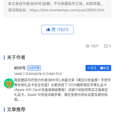
本文来自作者[树州号]投稿，不代表蘑菇号立场，如若转载，
请注明出处：https://bbs.houniaohao.com/post/2899.html
赞
(1921)
1921
5
关于作者
树州号
认证作者
关注
私信
1438
文章
3110276
阅读
1921
粉丝
我是蘑菇号的签约作者[树州号],本篇文章《美区ID充值难？手把手
教你用礼品卡安全充值》主要讲述了:2026最新美区苹果礼品卡
(Apple Gift Card)充值保姆级教程！详细介绍如何购买正版美区
礼品卡、Apple ID充值详细步骤、美区免税州地址设置及避坑指
南。...
文章推荐