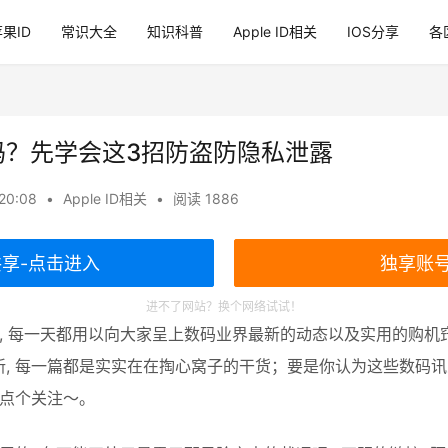
果ID
常识大全
知识科普
Apple ID相关
IOS分享
各
D密码？先学会这3招防盗防隐私泄露
20:08
•
Apple ID相关
•
阅读 1886
共享-点击进入
独享账
进不了网站？换个网络试试！
玩, 每一天都用以向大家呈上数码业界最新的动态以及实用的购机
新, 每一篇都是实实在在掏心窝子的干货；要是你认为这些数码
就点个关注～。