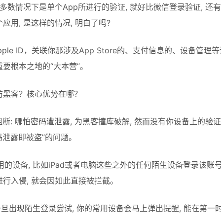
 多数情况下是单个App所进行的验证, 就好比微信登录验证, 还
用, 是这样的情况, 明白了吗? 
pple ID，关联你那涉及App Store的、支付信息的、设备管理
要根本之地的“大本营”。
防黑客？核心优势在哪？
阻断: 哪怕密码遭泄露, 为黑客撞库破解, 然而没有你设备上的验
码泄露即被盗”的问题。
用的设备, 比如iPad或者电脑这些之外的任何陌生设备登录该账号
行入侵, 就会因如此直接被拦截。
 一旦出现陌生登录尝试, 你的常用设备会马上弹出提醒, 能在第一