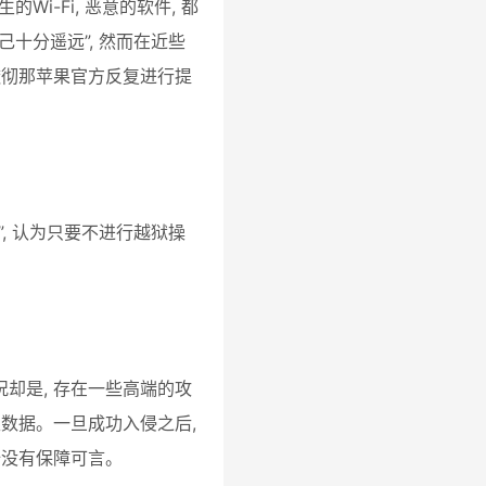
i-Fi, 恶意的软件, 都
十分遥远”, 然而在近些
个透彻那苹果官方反复进行提
, 认为只要不进行越狱操
况却是, 存在一些高端的攻
数据。一旦成功入侵之后, 
全没有保障可言。