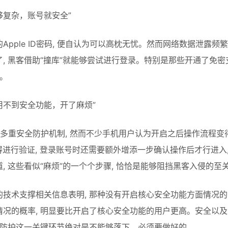
够复杂，账号就安全”
Apple ID密码, 便自认为可以高枕无忧。然而网络数据泄露频
, 黑客借助“撞库”就能够尝试进行登录。特别是那些开通了免密
的。
用不到安全功能，开了麻烦”
有多重安全防护机制, 然而不少手机用户认为开启之后操作流程变得繁
得进行验证, 登录账号时还需要额外增添一步确认操作后才行进入
, 这些看似“麻烦”的一个个步骤, 恰恰是能够阻挡黑客入侵的至
技术支撑相关信息表明, 那种没有开启核心安全功能方面情况的
情况的概率, 明显要比开启了核心安全功能的用户更高。安全以
础防护这一关键环节绝对是不能够落下、必须要做好的。