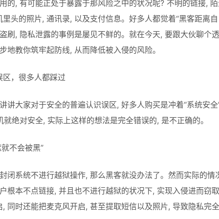
用的, 有可能正处于暴露于那风险之中的状况呢? 不明的链接, 陌生的W
里头的照片, 通讯录, 以及支付信息。好多人都觉着“黑客距离自己
号盗刷, 隐私泄露的事例是屡见不鲜的。就在今天, 要跟大伙聊
一步地教你筑牢起防线, 从而降低被入侵的风险。
误区，很多人都踩过
先讲讲大家对于安全的普遍认识误区, 好多人购买是冲着“系统安全”
手机就绝对安全, 实际上这样的想法是完全错误的, 是不正确的。
狱就不会被黑”
是封闭系统不进行越狱操作, 那么黑客就没办法了。然而实际的情
户根本不点链接, 并且也不进行越狱的状况下, 实现入侵进而窃取
, 同时还能把麦克风开启, 甚至提取短信以及照片, 导致隐私完