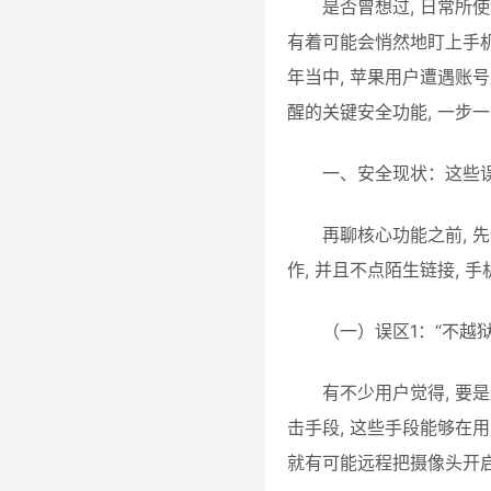
是否曾想过, 日常所使
有着可能会悄然地盯上手机
年当中, 苹果用户遭遇账
醒的关键安全功能, 一步
一、安全现状：这些
再聊核心功能之前, 
作, 并且不点陌生链接, 
（一）误区1：“不越
有不少用户觉得, 要
击手段, 这些手段能够在用
就有可能远程把摄像头开启