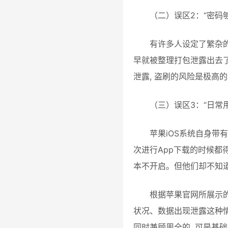
（二）误区2：“密码
有许多人设定了繁杂的
早就被整理打包泄露出去了
泄露, 盗刷的风险是极高
（三）误区3：“日常
苹果iOS系统自身带
次进行App下载的时候都
本不开启。但他们却不知道
根据苹果官网所展示的
状况、数据出现泄露这种
同时兼顾周全的, 可是基