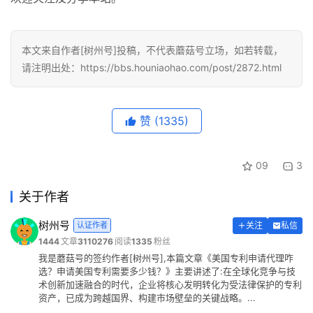
本文来自作者[树州号]投稿，不代表蘑菇号立场，如若转载，
请注明出处：https://bbs.houniaohao.com/post/2872.html
赞
(1335)
09
3
关于作者
树州号
认证作者
关注
私信
1444
文章
3110276
阅读
1335
粉丝
我是蘑菇号的签约作者[树州号],本篇文章《美国专利申请代理咋
选？申请美国专利需要多少钱？》主要讲述了:在全球化竞争与技
术创新加速融合的时代，企业将核心发明转化为受法律保护的专利
资产，已成为跨越国界、构建市场壁垒的关键战略。...