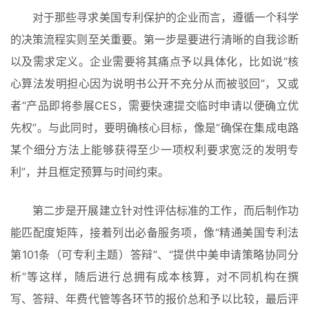
对于那些寻求美国专利保护的企业而言，遵循一个科学
的决策流程实则至关重要。第一步是要进行清晰的自我诊断
以及需求定义。企业需要将其痛点予以具体化，比如说“核
心算法发明担心因为说明书公开不充分从而被驳回”，又或
者“产品即将参展CES，需要快速提交临时申请以便确立优
先权”。与此同时，要明确核心目标，像是“确保在集成电路
某个细分方法上能够获得至少一项权利要求宽泛的发明专
利”，并且框定预算与时间约束。
第二步是开展建立针对性评估标准的工作，而后制作功
能匹配度矩阵，接着列出必备服务项，像“精通美国专利法
第101条（可专利主题）答辩”、“提供中美申请策略协同分
析”等这样，随后进行总拥有成本核算，对不同机构在撰
写、答辩、年费代管等各环节的报价总和予以比较，最后评