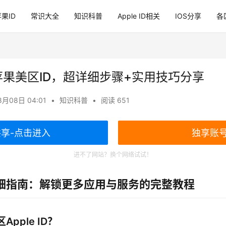
果ID
常识大全
知识科普
Apple ID相关
IOS分享
各
果美区ID，超详细步骤+实用技巧分享
8月08日 04:01
•
知识科普
•
阅读 651
共享-点击进入
独享账
进不了网站？换个网络试试！
详细指南：解锁更多应用与服务的完整教程
pple ID？